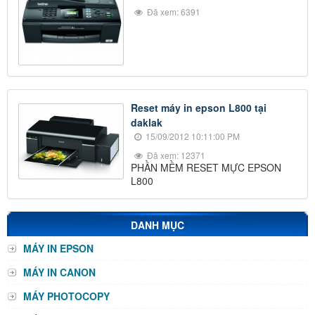
Đã xem: 6391
Reset máy in epson L800 tại
daklak
15/09/2012 10:11:00 PM
Đã xem: 12371
PHẦN MỀM RESET MỰC EPSON
L800
DANH MỤC
MÁY IN EPSON
MÁY IN CANON
MÁY PHOTOCOPY