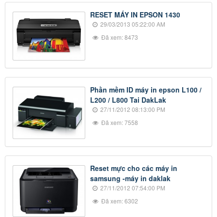
RESET MÁY IN EPSON 1430
29/03/2013 05:22:00 AM
Đã xem: 8473
Phần mềm ID máy in epson L100 /
L200 / L800 Tai DakLak
27/11/2012 08:13:00 PM
Đã xem: 7558
Reset mực cho các máy in
samsung -máy in daklak
27/11/2012 07:54:00 PM
Đã xem: 6302