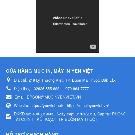
CỬA HÀNG MỰC IN, MÁY IN YẾN VIỆT
Địa chỉ:
219 Lý Thường Kiệt, TP. Buôn Ma Thuột, Đắk Lắk
Điện thoại:
02626 555 888
-
079 864 7777
Email:
EPSON@MUCINYENVIET.VN
Website:
https://yenviet.net/ - https://mucinyenviet.vn/
ĐKKD số: 40A8019603, Ngày cấp: 31/01/2013, Cấp tại: PHÒNG
TÀI CHÍNH - KẾ HOẠCH TP BUÔN MA THUỘT
HỖ TRỢ KHÁCH HÀNG