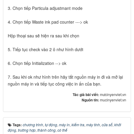
3. Chọn tiếp Particula adjustmant mode
4. Chọn tiếp Waste ink pad counter ---> ok
Hộp thoại sau sẽ hiện ra sau khi chọn
5. Tiếp tục check vào 2 ô như hình dưới
6. Chọn tiếp Initialization --> ok
7. Sau khi ok như hình trên hãy tắt nguồn máy in đi và mở lại
nguồn máy in và tiếp tục công việc in ấn của bạn.
Tác giả bài viết:
mưcinyenviet.vn
Nguồn tin:
mucinyenviet.vn
Tags:
chương trình
,
tự động
,
máy in
,
kiểm tra
,
máy tính
,
cửa sổ
,
khởi
động
,
trường hợp
,
thành công
,
có thể