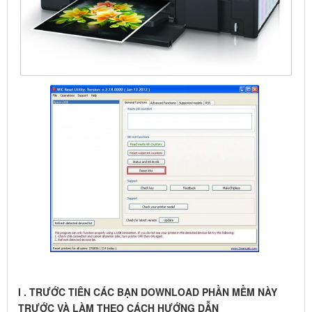
I . TRƯỚC TIÊN CÁC BẠN DOWNLOAD PHẦN MỀM NÀY
TRƯỚC VÀ LÀM THEO CÁCH HƯỚNG DẪN