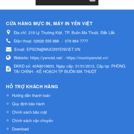
CỬA HÀNG MỰC IN, MÁY IN YẾN VIỆT
Địa chỉ:
219 Lý Thường Kiệt, TP. Buôn Ma Thuột, Đắk Lắk
Điện thoại:
02626 555 888
-
079 864 7777
Email:
EPSON@MUCINYENVIET.VN
Website:
https://yenviet.net/ - https://mucinyenviet.vn/
ĐKKD số: 40A8019603, Ngày cấp: 31/01/2013, Cấp tại: PHÒNG
TÀI CHÍNH - KẾ HOẠCH TP BUÔN MA THUỘT
HỖ TRỢ KHÁCH HÀNG
Hướng dẫn thanh toán
Quy định bảo hành
Chính sách bảo mật
Chính sách vận chuyển
Download