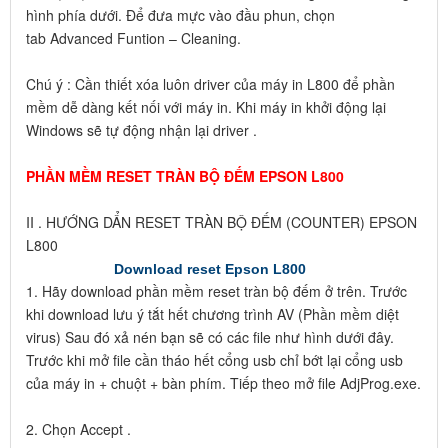
hình phía dưới. Để đưa mực vào đầu phun, chọn
tab Advanced Funtion – Cleaning.
Chú ý : Cần thiết xóa luôn driver của máy in L800 để phần
mềm dễ dàng kết nối với máy in. Khi máy in khởi động lại
Windows sẽ tự động nhận lại driver .
PHẦN MỀM RESET TRÀN BỘ ĐẾM EPSON L800
II . HƯỚNG DẨN RESET TRÀN BỘ ĐẾM (COUNTER) EPSON
L800
Download reset Epson L800
1. Hãy download phần mềm reset tràn bộ đếm ở trên. Trước
khi download lưu ý tắt hết chương trình AV (Phần mềm diệt
virus) Sau đó xả nén bạn sẽ có các file như hình dưới đây.
Trước khi mở file cần tháo hết cổng usb chỉ bớt lại cổng usb
của máy in + chuột + bàn phím. Tiếp theo mở file AdjProg.exe.
2. Chọn Accept .