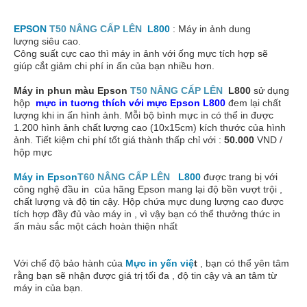
EPSON
T50 NÂNG CẤP LÊN
L800
: Máy in ảnh
dung
lượng
siêu
cao.
Công suất
cực cao
thì
máy in ảnh
với
ống mực
tích hợp sẽ
giúp
cắt giảm chi phí
in ấn của bạn nhiều hơn.
Máy in phun màu Epson
T50 NÂNG CẤP LÊN
L800
sử dụng
hộp
mực in tuơng thích với mực Epson L800
đem lại chất
lượng khi in ấn hình ảnh. Mỗi bộ bình mực in có thể in được
1.200 hình ảnh chất lượng cao (10x15cm) kích thước của hình
ảnh. Tiết kiệm chi phí tốt giá thành thấp chỉ với :
50.000
VND /
hộp mực
Máy in Epson
T60 NÂNG CẤP LÊN
L800
được trang bị với
công nghệ đầu in
của hãng Epson mang lại độ bền vượt trội ,
chất lượng và độ tin cậy. Hộp chứa mực dung lượng cao được
tích hợp đầy đủ vào máy in , vì vậy bạn có thể thưởng thức in
ấn màu sắc một cách hoàn thiện nhất
Với chế độ bảo hành của
Mực in yến việ
t
, bạn có thể yên tâm
rằng bạn sẽ nhận được giá trị tối đa , độ tin cậy và an tâm từ
máy in của bạn.