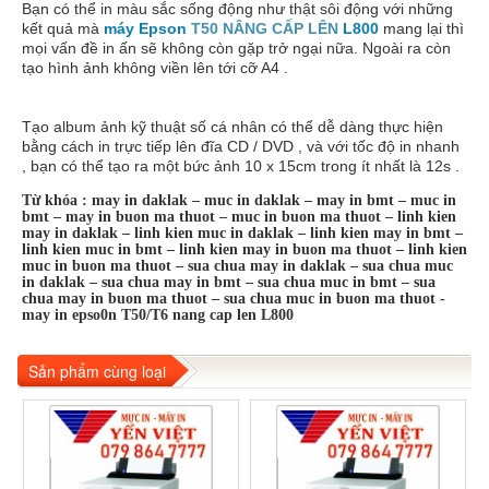
Bạn có thể in màu sắc sống động như thật sôi động với những
kết quả mà
máy Epson
T50 NÂNG CẤP LÊN
L800
mang lại thì
mọi vấn đề in ấn sẽ không còn gặp trở ngại nữa. Ngoài ra còn
tạo hình ảnh không viền lên tới cỡ A4 .
Tạo album ảnh kỹ thuật số cá nhân có thể dễ dàng thực hiện
bằng cách in trực tiếp lên đĩa CD / DVD , và với tốc độ in nhanh
, bạn có thể tạo ra một bức ảnh 10 x 15cm trong ít nhất là 12s .
Từ khóa : may in daklak – muc in daklak – may in bmt – muc in
bmt – may in buon ma thuot – muc in buon ma thuot – linh kien
may in daklak – linh kien muc in daklak – linh kien may in bmt –
linh kien muc in bmt – linh kien may in buon ma thuot – linh kien
muc in buon ma thuot – sua chua may in daklak – sua chua muc
in daklak – sua chua may in bmt – sua chua muc in bmt – sua
chua may in buon ma thuot – sua chua muc in buon ma thuot -
may in epso0n T50/T6 nang cap len L800
Sản phẩm cùng loại