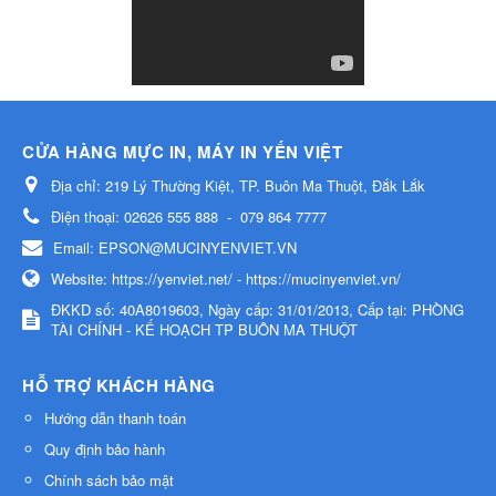
CỬA HÀNG MỰC IN, MÁY IN YẾN VIỆT
Địa chỉ:
219 Lý Thường Kiệt, TP. Buôn Ma Thuột, Đắk Lắk
Điện thoại:
02626 555 888
-
079 864 7777
Email:
EPSON@MUCINYENVIET.VN
Website:
https://yenviet.net/ - https://mucinyenviet.vn/
ĐKKD số: 40A8019603, Ngày cấp: 31/01/2013, Cấp tại: PHÒNG
TÀI CHÍNH - KẾ HOẠCH TP BUÔN MA THUỘT
HỖ TRỢ KHÁCH HÀNG
Hướng dẫn thanh toán
Quy định bảo hành
Chính sách bảo mật