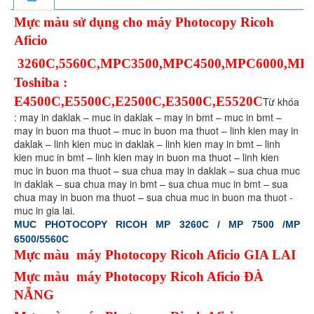
Mực màu sử dụng cho máy Photocopy Ricoh
Aficio
3260C,5560C,MPC3500,MPC4500,MPC6000,MP
Toshiba :
E4500C,E5500C,E2500C,E3500C,E5520C
Từ khóa
: may in daklak – muc in daklak – may in bmt – muc in bmt –
may in buon ma thuot – muc in buon ma thuot – linh kien may in
daklak – linh kien muc in daklak – linh kien may in bmt – linh
kien muc in bmt – linh kien may in buon ma thuot – linh kien
muc in buon ma thuot – sua chua may in daklak – sua chua muc
in daklak – sua chua may in bmt – sua chua muc in bmt – sua
chua may in buon ma thuot – sua chua muc in buon ma thuot -
muc in gia lai.
MUC PHOTOCOPY RICOH MP 3260C / MP 7500 /MP
6500/5560C
Mực màu máy Photocopy Ricoh Aficio GIA LAI
Mực màu máy Photocopy Ricoh Aficio ĐÀ
NẴNG