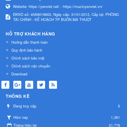
Website:
https://yenviet.net/ - https://mucinyenviet.vn/
ĐKKD số: 40A8019603, Ngày cấp: 31/01/2013, Cấp tại: PHÒNG
TÀI CHÍNH - KẾ HOẠCH TP BUÔN MA THUỘT
HỖ TRỢ KHÁCH HÀNG
Hướng dẫn thanh toán
Quy định bảo hành
Chính sách bảo mật
Chính sách vận chuyển
Download
THỐNG KÊ
Đang truy cập
5
1,361
Hôm nay
Tháng hiện tại
21,779